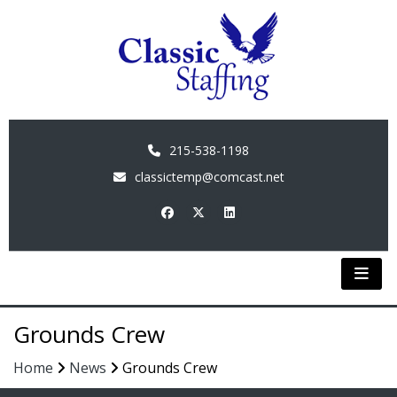
215-538-1198
classictemp@comcast.net
Grounds Crew
Home
News
Grounds Crew