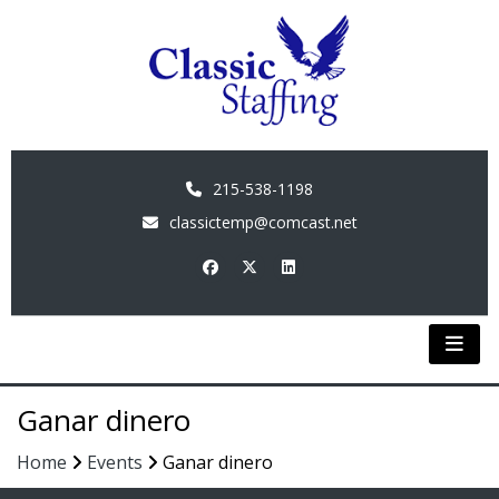
215-538-1198
classictemp@comcast.net
Ganar dinero
Home
Events
Ganar dinero